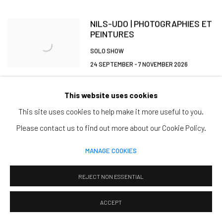
NILS-UDO | PHOTOGRAPHIES ET
PEINTURES
SOLO SHOW
24 SEPTEMBER - 7 NOVEMBER 2026
CLERMONT-FERRAND
This website uses cookies
This site uses cookies to help make it more useful to you.
LA TRAVERSÉE | NILS-UDO
Please contact us to find out more about our Cookie Policy.
MANIFESTA | RESONANCE BIENNALE DE LYON
15 SEPTEMBER - 2 OCTOBER 2026
MANAGE COOKIES
LYON
REJECT NON ESSENTIAL
ACCEPT