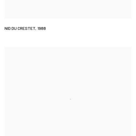
NID DU CRESTET
,
1988