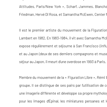
Attitudes, Paris/New York », Scharf, Jammes, Blancha
Friedman, Hervé Di Rosa, et Samantha McEwen, Center for
Il est le premier artiste du mouvement de la Figuration
Lambert en 1982. En 1983-1984, il vit avec Samantha McE
expose régulièrement et séjourne à San Francisco (infl
et au Japon (deux de ses derniers compagnons et muses 
séjour au Japon, il meurt d'une overdose en 1993 à Paris.
Membre du mouvement de la « Figuration Libre », Rémi 
groupe. Il se distingue de ses pairs par l'utilisation de
une imagerie différente et développe sa propre mytholo
pour les images d'Épinal, les miniatures persanes et l