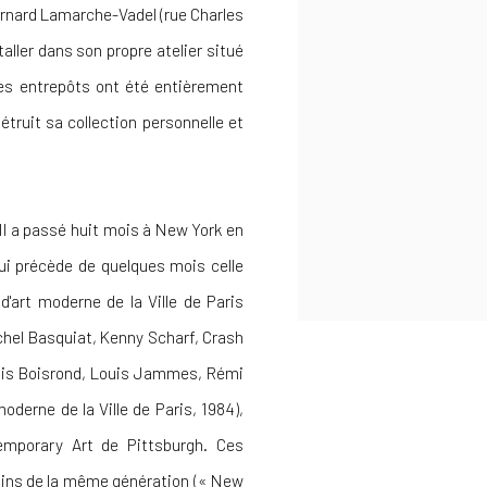
 Bernard Lamarche-Vadel (rue Charles
staller dans son propre atelier situé
Ces entrepôts ont été entièrement
truit sa collection personnelle et
 Il a passé huit mois à New York en
 qui précède de quelques mois celle
'art moderne de la Ville de Paris
chel Basquiat, Kenny Scharf, Crash
ois Boisrond, Louis Jammes, Rémi
oderne de la Ville de Paris, 1984),
mporary Art de Pittsburgh. Ces
ains de la même génération (« New