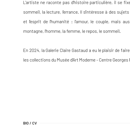
L'artiste ne raconte pas d'histoire particulière, il se fix
sommeil, la lecture, l'errance. Il s'intéresse à des suje
et l'esprit de l'humanité : l'amour, le couple, mais au
montagne, l'homme, la femme, le repos, le sommeil.
En 2024, la Galerie Claire Gastaud a eu le plaisir de fair
les collections du Musée d'Art Moderne - Centre George
BIO / CV