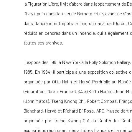
la Figuration Libre. Il vit d'abord dans l'appartement de
Divry), puis dans l'atelier de Bernard Frize, avant de s'in
dans d'anciens entrepôts le long du canal de l'Ourcq. 
réduits en cendres dans un incendie, qui a également dé
toutes ses archives.
Il expose dès 1981 à New York à la Holly Solomon Gallery.
1985. En 1984, il participe à une exposition collective
organisée par Otto Hahn et Hervé Perdriolle au Musée d
(Figuration Libre « France-USA » (Keith Haring, Jean-Mi
(John Matos), Tseng Kwong Chi, Robert Combas, Franç
Blanchard, Hervé et Richard Di Rosa. ARC, Musée d'art m
organisée par Tseng Kwong Chi au Center for Conte
expositions réunissent des artistes français et améric