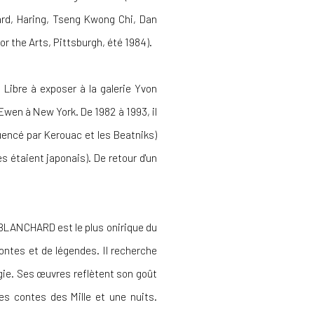
rd, Haring, Tseng Kwong Chi, Dan
 the Arts, Pittsburgh, été 1984).
 Libre à exposer à la galerie Yvon
wen à New York. De 1982 à 1993, il
uencé par Kerouac et les Beatniks)
étaient japonais). De retour d'un
BLANCHARD est le plus onirique du
 contes et de légendes. Il recherche
gie. Ses œuvres reflètent son goût
es contes des Mille et une nuits.