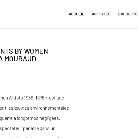
ACCUEIL
ARTISTES
EXPOSITI
ENTS BY WOMEN
Open a larger version of th
IA MOURAUD
men Artists 1956–1976 » est une
ment les œuvres environnementales
s-guerre a longtemps négligées.
 spectateur pénètre dans un