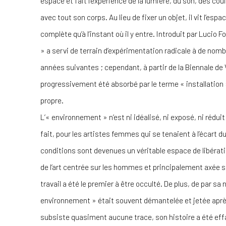
espace et fait l’expérience de la lumière, du son, des cou
avec tout son corps. Au lieu de fixer un objet, il vit l’esp
complète qu’à l’instant où il y entre. Introduit par Lucio
» a servi de terrain d’expérimentation radicale à de nomb
années suivantes ; cependant, à partir de la Biennale de V
progressivement été absorbé par le terme « installation 
propre.
L’« environnement » n’est ni idéalisé, ni exposé, ni rédui
fait, pour les artistes femmes qui se tenaient à l’écart du
conditions sont devenues un véritable espace de libératio
de l’art centrée sur les hommes et principalement axée sur
travail a été le premier à être occulté. De plus, de par s
environnement » était souvent démantelée et jetée après
subsiste quasiment aucune trace, son histoire a été eff