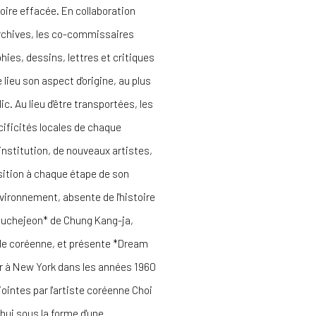
oire effacée. En collaboration
 archives, les co-commissaires
ies, dessins, lettres et critiques
lieu son aspect d'origine, au plus
c. Au lieu d'être transportées, les
ificités locales de chaque
institution, de nouveaux artistes,
osition à chaque étape de son
environnement, absente de l'histoire
 *Muchejeon* de Chung Kang-ja,
le coréenne, et présente *Dream
our à New York dans les années 1960
ointes par l'artiste coréenne Choi
hui sous la forme d'une