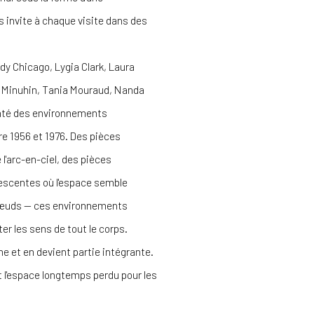
us invite à chaque visite dans des
dy Chicago, Lygia Clark, Laura
a Minuhin, Tania Mouraud, Nanda
enté des environnements
tre 1956 et 1976. Des pièces
l'arc-en-ciel, des pièces
rescentes où l'espace semble
 nœuds — ces environnements
ter les sens de tout le corps.
che et en devient partie intégrante.
 l'espace longtemps perdu pour les