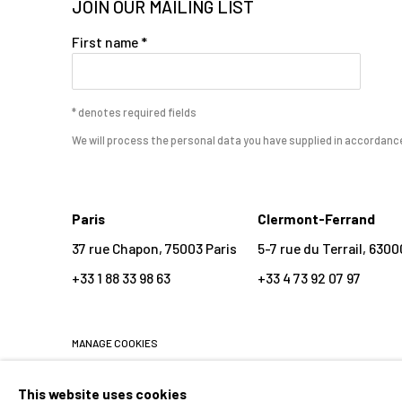
JOIN OUR MAILING LIST
First name *
* denotes required fields
We will process the personal data you have supplied in accordance 
Paris
Clermont-Ferrand
37 rue Chapon, 75003 Paris
5-7 rue du Terrail, 63
+33 1 88 33 98 63
+33 4 73 92 07 97
MANAGE COOKIES
COPYRIGHT © 2026 CLAIRE GASTAUD
SITE BY ARTLOGIC
This website uses cookies