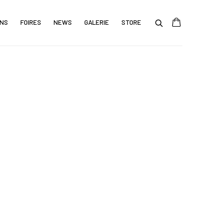
ONS
FOIRES
NEWS
GALERIE
STORE
e following image in a popup: