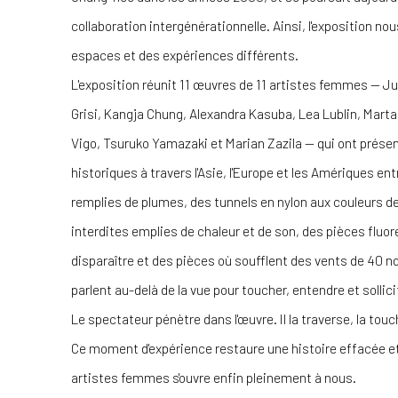
collaboration intergénérationnelle. Ainsi, l'exposition no
espaces et des expériences différents.
L'exposition réunit 11 œuvres de 11 artistes femmes — Ju
Grisi, Kangja Chung, Alexandra Kasuba, Lea Lublin, Mart
Vigo, Tsuruko Yamazaki et Marian Zazila — qui ont prés
historiques à travers l'Asie, l'Europe et les Amériques en
remplies de plumes, des tunnels en nylon aux couleurs de 
interdites emplies de chaleur et de son, des pièces fluo
disparaître et des pièces où soufflent des vents de 40
parlent au-delà de la vue pour toucher, entendre et sollici
Le spectateur pénètre dans l'œuvre. Il la traverse, la tou
Ce moment d'expérience restaure une histoire effacée et
artistes femmes s'ouvre enfin pleinement à nous.