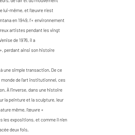
leurs, de l’air et du mouvement
ace lui-même, et l’œuvre n’est
 Fontana en 1949, l’« environnement
reux artistes pendant les vingt
enise de 1976, il a
», perdant ainsi son histoire
t à une simple transaction. De ce
 monde de l’art institutionnel, ces
n. À l’inverse, dans une histoire
 la peinture et la sculpture, leur
a nature même, l’œuvre «
 les expositions, et comme il n’en
acée deux fois.