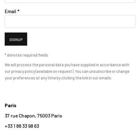
Email *
SIGNUP
* denotes required fields
We will process the personal data you have supplied in accordance with
our privacy policy (available on request). You can unsubscribe or change
your preferences at any time by clicking the link in our emails.
Paris
37 rue Chapon, 75003 Paris
+33 1 88 33 98 63