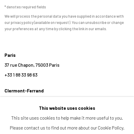
* denotes required fields
We will process the personal data you have supplied in accordance with
our privacy policy (available on request). You can unsubscribe or change
your preferences at any time by clicking the link in our emails.
Paris
37 rue Chapon, 75003 Paris
+33 1 88 33 98 63
Clermont-Ferrand
5-7 rue du Terrail, 63000 Clermont-Ferrand
This website uses cookies
+33 4 73 92 07 97
This site uses cookies to help make it more useful to you.
Please contact us to find out more about our Cookie Policy.