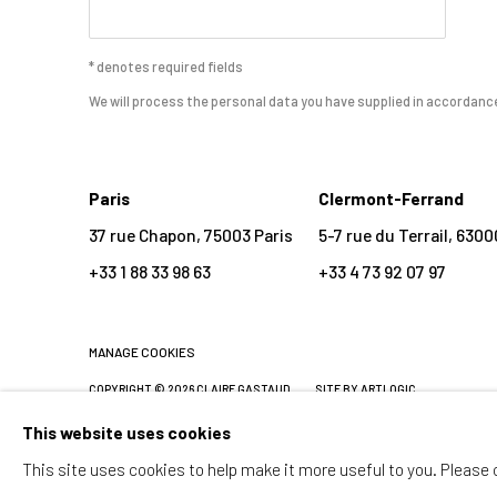
* denotes required fields
We will process the personal data you have supplied in accordance 
Paris
Clermont-Ferrand
37 rue Chapon, 75003 Paris
5-7 rue du Terrail, 63
+33 1 88 33 98 63
+33 4 73 92 07 97
MANAGE COOKIES
COPYRIGHT © 2026 CLAIRE GASTAUD
SITE BY ARTLOGIC
This website uses cookies
This site uses cookies to help make it more useful to you. Please 