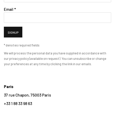
Email *
SIGNUP
* denotes required fields
We will process the personal data you have supplied in accordance with
our privacy policy (available on request). You can unsubscribe or change
your preferences at any time by clicking the link in our emails.
Paris
37 rue Chapon, 75003 Paris
+33 1 88 33 98 63