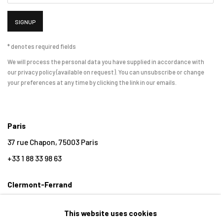
SIGNUP
* denotes required fields
We will process the personal data you have supplied in accordance with
our privacy policy (available on request). You can unsubscribe or change
your preferences at any time by clicking the link in our emails.
Paris
37 rue Chapon, 75003 Paris
+33 1 88 33 98 63
Clermont-Ferrand
5-7 rue du Terrail, 63000 Clermont-Ferrand
This website uses cookies
+33 4 73 92 07 97