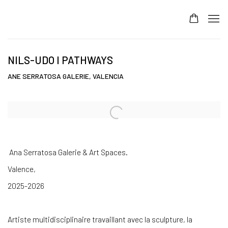
NILS-UDO I PATHWAYS
ANE SERRATOSA GALERIE, VALENCIA
Open a larger version of the following image in a popup:
Ana Serratosa Galerie & Art Spaces.
Valence,
2025-2026
Artiste multidisciplinaire travaillant avec la sculpture, la