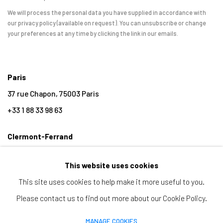
We will process the personal data you have supplied in accordance with
our privacy policy (available on request). You can unsubscribe or change
your preferences at any time by clicking the link in our emails.
Paris
37 rue Chapon, 75003 Paris
+33 1 88 33 98 63
Clermont-Ferrand
5-7 rue du Terrail, 63000 Clermont-Ferrand
This website uses cookies
+33 4 73 92 07 97
This site uses cookies to help make it more useful to you.
Please contact us to find out more about our Cookie Policy.
MANAGE COOKIES