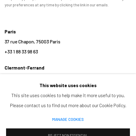
your preferences at any time by clicking the link in our emails.
Paris
37 rue Chapon, 75003 Paris
+33 1 88 33 98 63
Clermont-Ferrand
5-7 rue du Terrail, 63000 Clermont-Ferrand
This website uses cookies
+33 4 73 92 07 97
This site uses cookies to help make it more useful to you.
Please contact us to find out more about our Cookie Policy.
MANAGE COOKIES
MANAGE COOKIES
COPYRIGHT © 2026 CLAIRE GASTAUD
SITE BY ARTLOGIC
REJECT NON ESSENTIAL