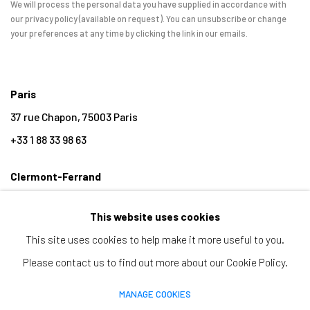
We will process the personal data you have supplied in accordance with
our privacy policy (available on request). You can unsubscribe or change
your preferences at any time by clicking the link in our emails.
Paris
37 rue Chapon, 75003 Paris
+33 1 88 33 98 63
Clermont-Ferrand
5-7 rue du Terrail, 63000 Clermont-Ferrand
This website uses cookies
+33 4 73 92 07 97
This site uses cookies to help make it more useful to you.
Please contact us to find out more about our Cookie Policy.
MANAGE COOKIES
MANAGE COOKIES