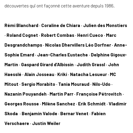
découvertes qui ont façonné cette aventure depuis 1986.
Rémi Blanchard · Coraline de Chiara · Julien des Monstiers
· Roland Cognet · Robert Combas · Henri Cueco · Marc
Desgrandchamps · Nicolas Dhervillers Léo Dorfner · Anne-
Sophie Emard · Jean-Charles Eustache · Delphine Gigoux-
Martin · Gaspard Girard d’Albissin · Judith Grassl · John
Haesslé · Alain Josseau · Kriki · Natacha Lesueur · MC
Mitout · Sergio Morabito · Tania Mouraud · Nils-Udo ·
Nazanin Pouyandeh · Martin Parr · Françoise Pétrovitch ·
Georges Rousse · Milène Sanchez · Erik Schmidt · Vladimir
Skoda · Benjamin Valode · Bernar Venet · Fabien
Verschaere · Justin Weiler